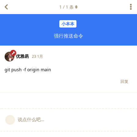
1
/
1
条
小本本
强行推送命令
优雅易
23 1月
git push -f origin main
回复
说点什么吧...